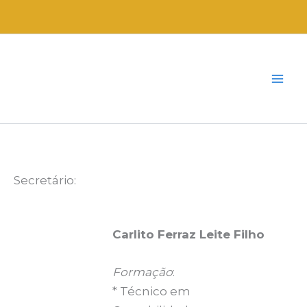
Ir
para
o
conteúdo
Secretário:
Carlito Ferraz Leite Filho
Formação
:
* Técnico em