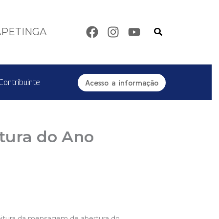
Pesquisar
APETINGA
Contribuinte
Acesso a informação
tura do Ano
 leitura da mensagem de abertura do