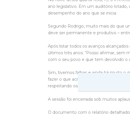
ano legislativo. Em um auditório lotado, 
desempenho do ano que se inicia.
Segundo Rodrigo, muito mais do que uma
deve ser permanente e produtivo – entre
Após listar todos os avanços alcançados 
últimos três anos: “Posso afirmar, sem
com o seu povo e que tem devolvido o o
Sim, tivemos falhas e ainda há muito o 
fazer o que acreditamos que deva ser fei
respeitando os princípios da legalidade, 
A sessão foi encerrada sob muitos aplaus
O documento com o relatório detalhado d