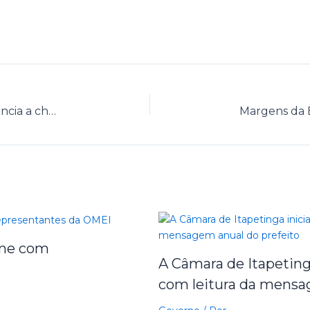
O bloco Itapetinga Alegria, Idoso Folia anuncia a chegada do carnaval
une com
A Câmara de Itapetinga
com leitura da mensa