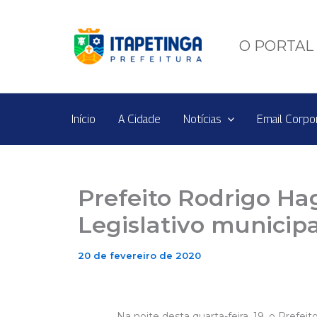
Ir
para
o
O PORTAL 
conteúdo
Início
A Cidade
Notícias
Email Corpo
Prefeito Rodrigo H
Legislativo municipa
20 de fevereiro de 2020
Na noite desta quarta-feira, 19, o Pref