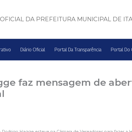
OFICIAL DA PREFEITURA MUNICIPAL DE IT
rativo
Diário Oficial
Portal Da Transparência
Portal Do 
agge faz mensagem de aber
l
eito Rodrigo Hagge esteve na Câmara de Vereadores para fazer a