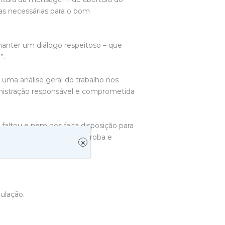
ias necessárias para o bom
anter um diálogo respeitoso – que
”.
 uma análise geral do trabalho nos
inistração responsável e comprometida
faltou e nem nos falta disposição para
dade para fazer de forma proba e
×
odrigo.
ulação.