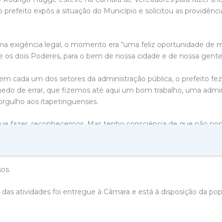
o prefeito expôs a situação do Município e solicitou as providênc
 exigência legal, o momento era “uma feliz oportunidade de m
 os dois Poderes, para o bem de nossa cidade e de nossa gente
em cada um dos setores da administração pública, o prefeito fez
 medo de errar, que fizemos até aqui um bom trabalho, uma adm
rgulho aos itapetinguenses.
que fazer, reconhecemos. Mas tenho consciência de que não nos 
to, competência para fazê-lo bem feito e, principalmente, serie
impessoalidade, moralidade, publicidade e eficiência”, encerrou R
os.
as atividades foi entregue à Câmara e está à disposição da pop