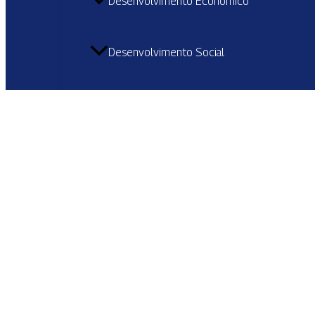
Desenvolvimento Econômico
Desenvolvimento Social
Educação
Gabinete Civil
Governo
Infraestrutura Urbana
Meio Ambiente